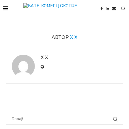
АВТОР
X X
X X