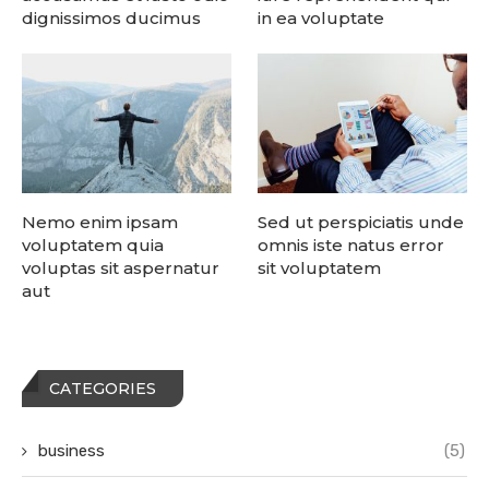
dignissimos ducimus
in ea voluptate
Nemo enim ipsam
Sed ut perspiciatis unde
voluptatem quia
omnis iste natus error
voluptas sit aspernatur
sit voluptatem
aut
CATEGORIES
business
(5)