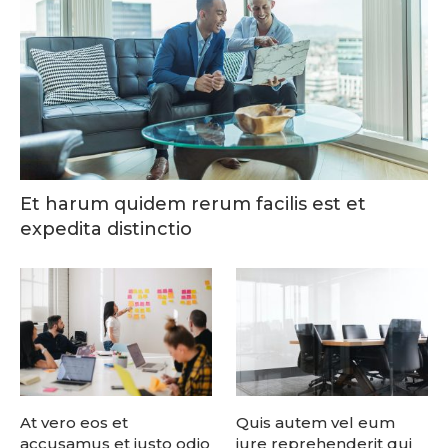
Et harum quidem rerum facilis est et
expedita distinctio
At vero eos et
Quis autem vel eum
accusamus et iusto odio
iure reprehenderit qui